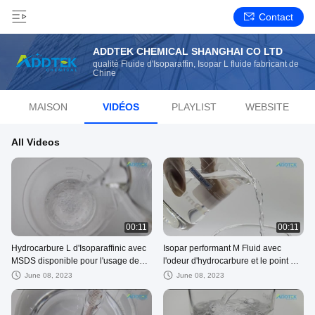
Contact
ADDTEK CHEMICAL SHANGHAI CO LTD
qualité Fluide d'Isoparaffin, Isopar L fluide fabricant de
Chine
MAISON
VIDÉOS
PLAYLIST
WEBSITE
All Videos
00:11
00:11
Hydrocarbure L d'Isoparaffinic avec
Isopar performant M Fluid avec
MSDS disponible pour l'usage de
l'odeur d'hydrocarbure et le point de
nettoyage
congélation doux de -45°C
June 08, 2023
June 08, 2023