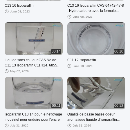
C13 16 Isoparaffin
C13 16 Isoparaffin CAS 64742-47-8
: Hydrocarbure avec la formule
June 08, 2023
moléculaire C14H30 pour l'usage
June 08, 2023
de B2B
00:14
00:10
Liquide sans couleur CAS No de
C11 12 Isoparaffin
C11 13 Isoparaffin C11H24. 68551-
June 18, 2026
17-7
May 02, 2026
00:11
00:12
Isoparaffin C13 14 pour le nettoyage
Qualité de basse basse odeur
industriel pour enduire pour l'encre
aromatique liquide d'Isoparaffin
bonne de Chine
July 31, 2026
July 31, 2026