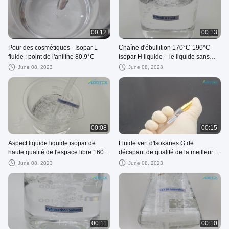
00:12
00:13
Pour des cosmétiques - Isopar L
Chaîne d'ébullition 170°C-190°C
fluide : point de l'aniline 80.9°C
Isopar H liquide – le liquide sans
couleur, le point de congélation
June 08, 2023
June 08, 2023
-105°C
00:08
00:15
Aspect liquide liquide isopar de
Fluide vert d'Isokanes G de
haute qualité de l'espace libre 160-
décapant de qualité de la meilleure
180°C de G Isoparaffin pour des
qualité de CAS 64742-48-9 pour
June 08, 2023
June 08, 2023
acheteurs de B2B
des acheteurs de B2B
00:11
00:10