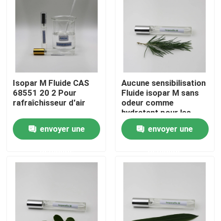
Au sujet de nous
Visite d'usine
Isopar M Fluide CAS
Aucune sensibilisation
Contrôle de qualité
68551 20 2 Pour
Fluide isopar M sans
rafraîchisseur d'air
odeur comme
hydratant pour les
Contactez-nous
cosmétiques
envoyer une
envoyer une
demande
demande
Nouvelles
Cas
Fluide d'Isoparaffin