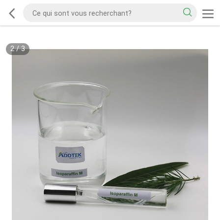
2
/
3