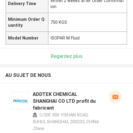
Within 2 weeks after Order Confirmat
Delivery Time
ion
Minimum Order Q
750 KGS
uantity
Model Number
ISOPAR M Fluid
Regardez plus
AU SUJET DE NOUS
ADDTEK CHEMICAL
SHANGHAI CO LTD profil du
fabricant
C/20F, 900 YISHAN ROAD,
XUHUI, SHANGHAI, 200233, CHINA
,Chine