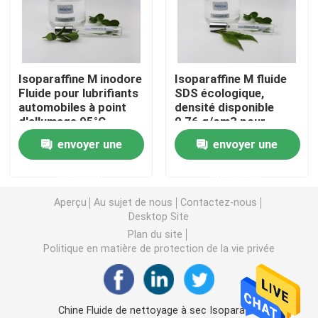
Isopar L fluide
Isoparaffine M inodore
Isoparaffine M fluide
Isoparaffin C13 14
Fluide pour lubrifiants
SDS écologique,
automobiles à point
densité disponible
d'allumage 95°C
0,76 g/cm3 pour
Isopar M Fluid
l'utilisation comme
envoyer une
envoyer une
lubrifiant industriel
Dissolvant d'hydrocarbure
demande
demande
Aperçu
Au sujet de nous
Contactez-nous
Fluide d'Isopar H
Desktop Site
Plan du site
Politique en matière de protection de la vie privée
Fluide d'Isopar G
Isoalcanes
Chine Fluide de nettoyage à sec Isoparaffin