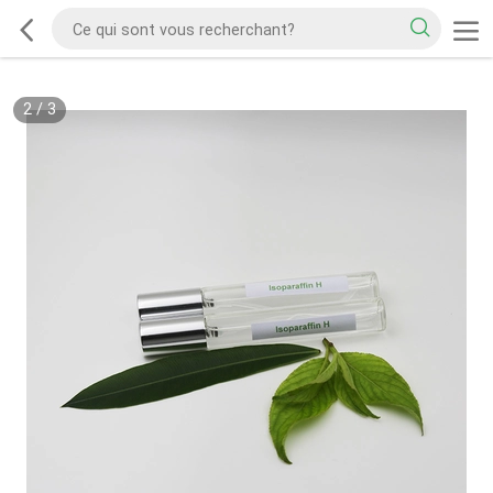
2
/
3