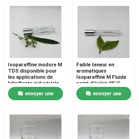
Au sujet de nous
Visite d'usine
Contrôle de qualité
Isoparaffine inodore M
Faible teneur en
TDS disponible pour
aromatiques
Contactez-nous
les applications de
Isoparaffine M Fluide
lubrifiants industriels
point d'éclair 95°C
pour les huiles
envoyer une
envoyer une
isolantes électriques
Nouvelles
demande
demande
Cas
Fluide d'Isoparaffin