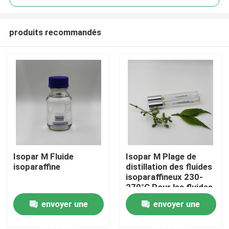
produits recommandés
Isopar M Fluide
Isopar M Plage de
Maison
isoparaffine
distillation des fluides
isoparaffineux 230-
270°C Pour les fluides
Produits
de métallurgie
envoyer une
envoyer une
demande
demande
vidéos