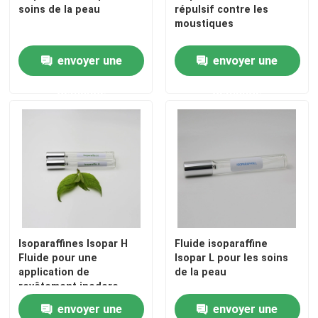
soins de la peau
répulsif contre les
moustiques
Isoalcanes
envoyer une
envoyer une
C13 16 Isoparaffin
demande
demande
C11 13 Isoparaffin
C11 12 Isoparaffin
Isoparaffines Isopar H
Fluide isoparaffine
Fluide pour une
Isopar L pour les soins
application de
de la peau
revêtement inodore
envoyer une
envoyer une