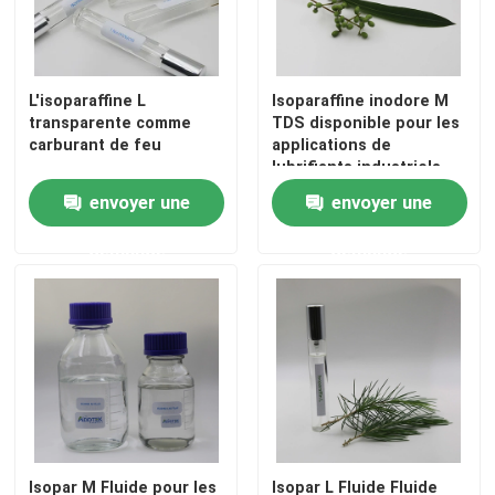
Isopar L fluide
L'isoparaffine L
Isoparaffine inodore M
transparente comme
TDS disponible pour les
Isopar M Fluid
carburant de feu
applications de
lubrifiants industriels
N-paraffine
envoyer une
envoyer une
demande
demande
Dissolvant d'hydrocarbure
Isoparaffin C13 14
Fluide d'Isopar H
Fluide d'Isopar G
Isopar M Fluide pour les
Isopar L Fluide Fluide