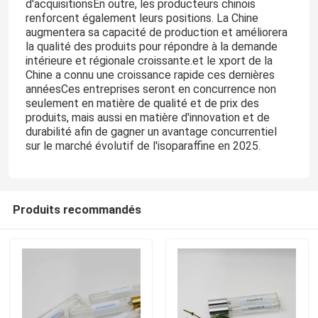
d'acquisitionsEn outre, les producteurs chinois
renforcent également leurs positions. La Chine
augmentera sa capacité de production et améliorera
Au sujet de nous
la qualité des produits pour répondre à la demande
intérieure et régionale croissante.et le xport de la
Chine a connu une croissance rapide ces dernières
Visite d'usine
annéesCes entreprises seront en concurrence non
seulement en matière de qualité et de prix des
produits, mais aussi en matière d'innovation et de
Contrôle de qualité
durabilité afin de gagner un avantage concurrentiel
sur le marché évolutif de l'isoparaffine en 2025.
Contactez-nous
Produits recommandés
Nouvelles
Cas
Fluide d'Isoparaffin